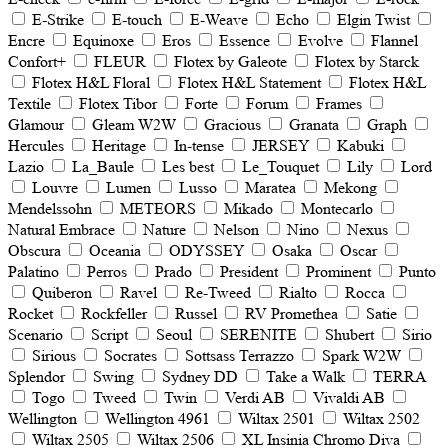
E-Strike
E-touch
E-Weave
Echo
Elgin Twist
Encre
Equinoxe
Eros
Essence
Evolve
Flannel
Confort+
FLEUR
Flotex by Galeote
Flotex by Starck
Flotex H&L Floral
Flotex H&L Statement
Flotex H&L
Textile
Flotex Tibor
Forte
Forum
Frames
Glamour
Gleam W2W
Gracious
Granata
Graph
Hercules
Heritage
In-tense
JERSEY
Kabuki
Lazio
La_Baule
Les best
Le_Touquet
Lily
Lord
Louvre
Lumen
Lusso
Maratea
Mekong
Mendelssohn
METEORS
Mikado
Montecarlo
Natural Embrace
Nature
Nelson
Nino
Nеxus
Obscura
Oceania
ODYSSEY
Osaka
Oscar
Palatino
Perros
Prado
President
Prominent
Punto
Quiberon
Ravel
Re-Tweed
Rialto
Rocca
Rocket
Rockfeller
Russel
RV Promethea
Satie
Scenario
Script
Seoul
SERENITE
Shubert
Sirio
Sirious
Socrates
Sottsass Terrazzo
Spark W2W
Splendor
Swing
Sydney DD
Take a Walk
TERRA
Togo
Tweed
Twin
Verdi AB
Vivaldi AB
Wellington
Wellington 4961
Wiltax 2501
Wiltax 2502
Wiltax 2505
Wiltax 2506
XL Insinia Chromo Diva