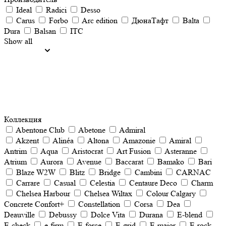
Ideal
Radici
Desso
Carus
Forbo
Arc edition
ДюнаТафт
Balta
Dura
Balsan
ITC
Show all
Коллекция
Abentone Club
Abetone
Admiral
Akzent
Alinéa
Altona
Amazonie
Amiral
Antrim
Aqua
Aristocrat
Art Fusion
Asteranne
Atrium
Aurora
Avenue
Baccarat
Bamako
Bari
Blaze W2W
Blitz
Bridge
Cambini
CARNAC
Carrare
Casual
Celestia
Centaure Deco
Charm
Chelsea Harbour
Chelsea Wiltax
Colour Calgary
Concrete Confort+
Constellation
Corsa
Dea
Deauville
Debussy
Dolce Vita
Durana
E-blend
E-check
e-firm
E-force
E-grid
E-major
E-rock