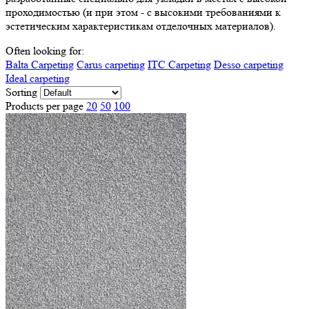
проходимостью (и при этом - с высокими требованиями к
эстетическим характеристикам отделочных материалов).
Often looking for:
Balta Carpeting
Carus carpeting
ITC Carpeting
Desso carpeting
Ideal carpeting
Sorting
Products per page
20
50
100