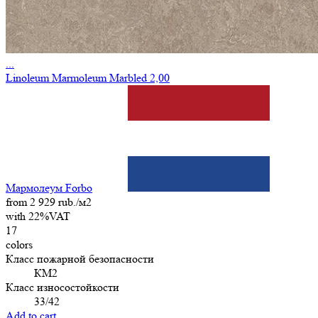
...
Linoleum Marmoleum Marbled 2,00
Мармолеум Forbo
from 2 929 rub./м2
with 22%VAT
17
colors
Класс пожарной безопасности
КМ2
Класс износостойкости
33/42
Add to cart