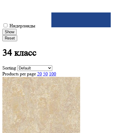
Нидерланды
Show
Reset
34
класс
Sorting
Products per page
20
50
100