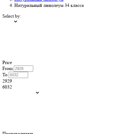
Натуральный линолеум 34 класса
Select by:
Price
From
To
2929
6032
Производитель