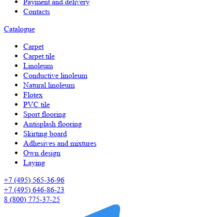
Payment and delivery
Contacts
Catalogue
Carpet
Carpet tile
Linoleum
Сonductive linoleum
Natural linoleum
Flotex
PVC tile
Sport flooring
Antisplash flooring
Skirting board
Adhesives and mixtures
Own design
Laying
+7 (495) 565-36-96
+7 (495) 646-86-23
8 (800) 775-37-25