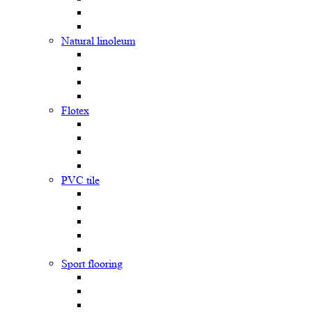
Natural linoleum
Flotex
PVC tile
Sport flooring