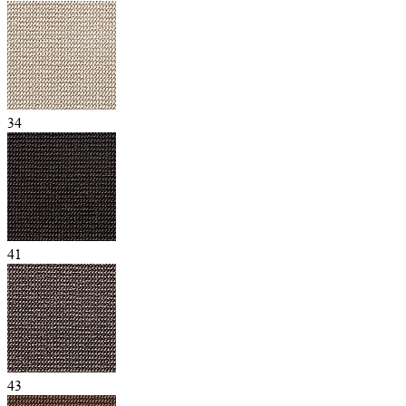
34
41
43