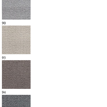
90
93
94