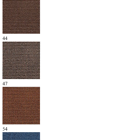
44
47
54