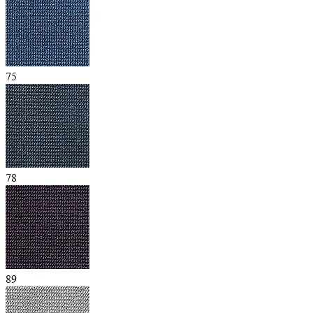
75
78
89