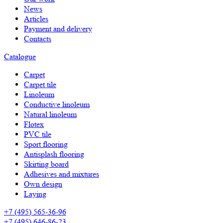
News
Articles
Payment and delivery
Contacts
Catalogue
Carpet
Carpet tile
Linoleum
Сonductive linoleum
Natural linoleum
Flotex
PVC tile
Sport flooring
Antisplash flooring
Skirting board
Adhesives and mixtures
Own design
Laying
+7 (495) 565-36-96
+7 (495) 646-86-23