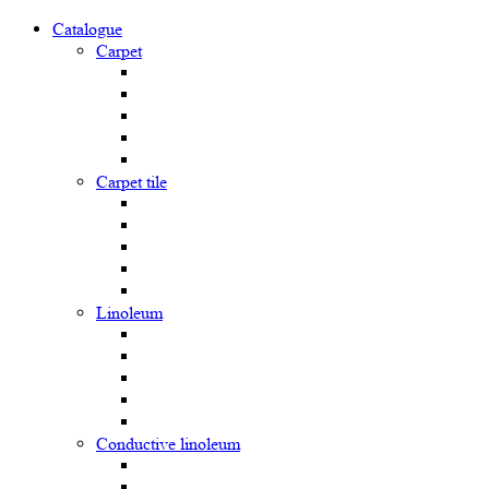
Catalogue
Carpet
Carpet tile
Linoleum
Сonductive linoleum