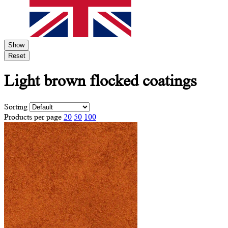
Show
Reset
Light brown
flocked coatings
Sorting
Products per page
20
50
100