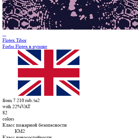
...
Flotex Tibor
Forbo Flotex в рулоне
from 7 210 rub./м2
with 22%VAT
82
colors
Класс пожарной безопасности
КМ2
Класс износостойкости