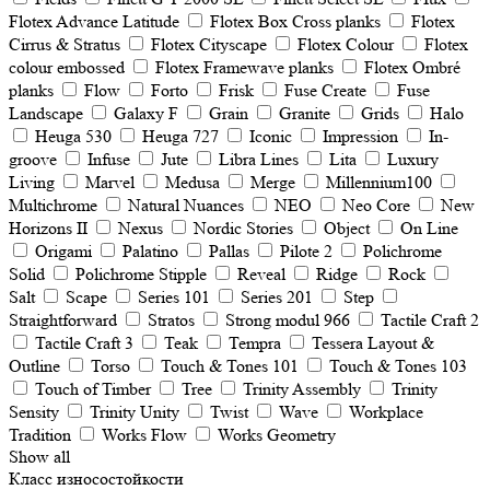
Flotex Advance Latitude
Flotex Box Cross planks
Flotex
Cirrus & Stratus
Flotex Cityscape
Flotex Colour
Flotex
colour embossed
Flotex Framewave planks
Flotex Ombré
planks
Flow
Forto
Frisk
Fuse Create
Fuse
Landscape
Galaxy F
Grain
Granite
Grids
Halo
Heuga 530
Heuga 727
Iconic
Impression
In-
groove
Infuse
Jute
Libra Lines
Lita
Luxury
Living
Marvel
Medusa
Merge
Millennium100
Multichrome
Natural Nuances
NEO
Neo Core
New
Horizons II
Nexus
Nordic Stories
Object
On Line
Origami
Palatino
Pallas
Pilote 2
Polichrome
Solid
Polichrome Stipple
Reveal
Ridge
Rock
Salt
Scape
Series 101
Series 201
Step
Straightforward
Stratos
Strong modul 966
Tactile Craft 2
Tactile Craft 3
Teak
Tempra
Tessera Layout &
Outline
Torso
Touch & Tones 101
Touch & Tones 103
Touch of Timber
Tree
Trinity Assembly
Trinity
Sensity
Trinity Unity
Twist
Wave
Workplace
Tradition
Works Flow
Works Geometry
Show all
Класс износостойкости