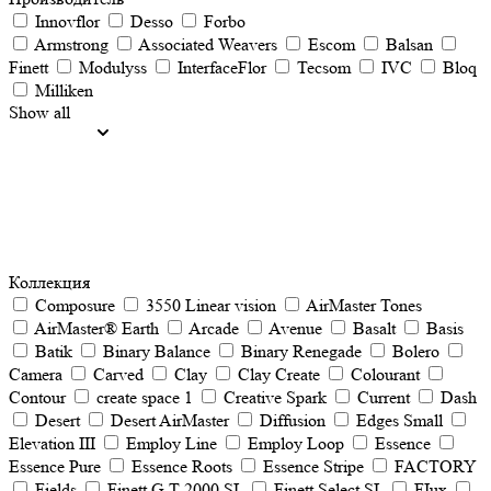
Innovflor
Desso
Forbo
Armstrong
Associated Weavers
Escom
Balsan
Finett
Modulyss
InterfaceFlor
Tecsom
IVC
Bloq
Milliken
Show all
Коллекция
Composure
3550 Linear vision
AirMaster Tones
AirMaster® Earth
Arcade
Avenue
Basalt
Basis
Batik
Binary Balance
Binary Renegade
Bolero
Camera
Carved
Clay
Clay Create
Colourant
Contour
create space 1
Creative Spark
Current
Dash
Desert
Desert AirMaster
Diffusion
Edges Small
Elevation III
Employ Line
Employ Loop
Essence
Essence Pure
Essence Roots
Essence Stripe
FACTORY
Fields
Finett G T 2000 SL
Finett Select SL
FIux