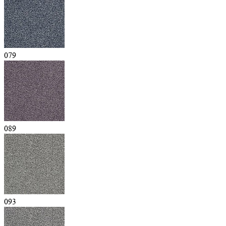
079
089
093