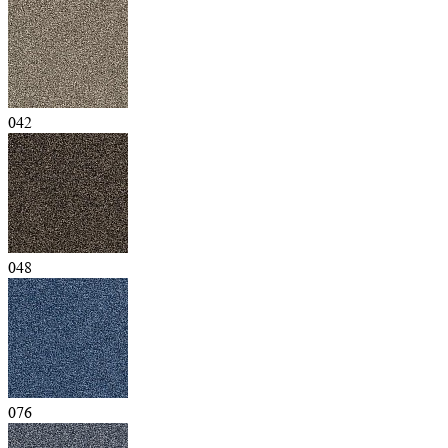
042
048
076