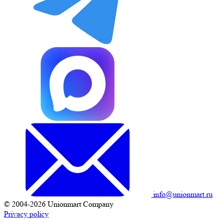
info@unionmart.ru
© 2004-2026 Unionmart Company
Privacy policy