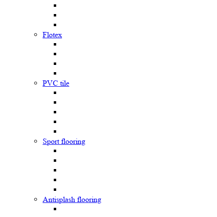
Flotex
PVC tile
Sport flooring
Antisplash flooring