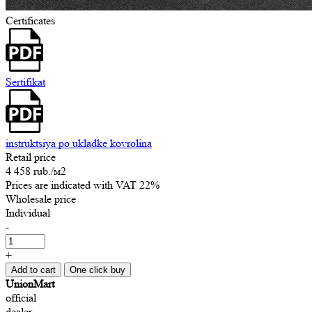
Certificates
Sertifikat
instruktsiya po ukladke kovrolina
Retail price
4 458 rub.
/м2
Prices are indicated with VAT 22%
Wholesale price
Individual
-
+
Add to cart
One click buy
UnionMart
official
dealer