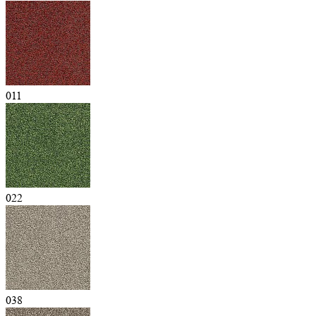
011
022
038