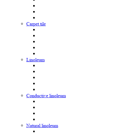
Carpet tile
Linoleum
Сonductive linoleum
Natural linoleum