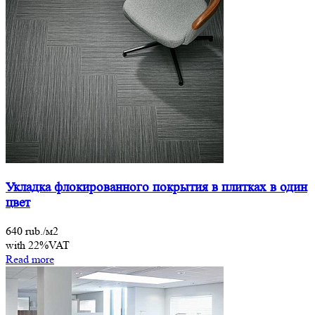
Укладка флокированного покрытия в плитках в один
цвет
640 rub./м2
with 22%VAT
Read more