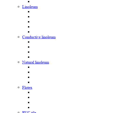
Linoleum
Сonductive linoleum
Natural linoleum
Flotex
PVC tile