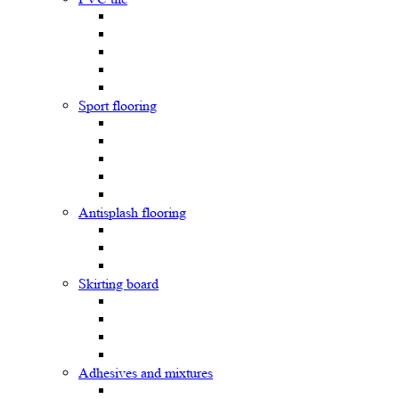
Sport flooring
Antisplash flooring
Skirting board
Adhesives and mixtures