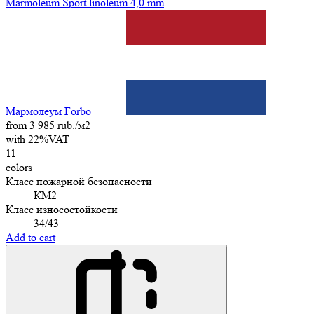
Marmoleum Sport linoleum 4,0 mm
Мармолеум Forbo
from 3 985 rub./м2
with 22%VAT
11
colors
Класс пожарной безопасности
КМ2
Класс износостойкости
34/43
Add to cart