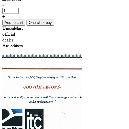
-
+
Add to cart
One click buy
UnionMart
official
dealer
Arc edition