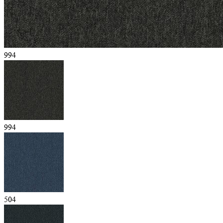
994
994
504