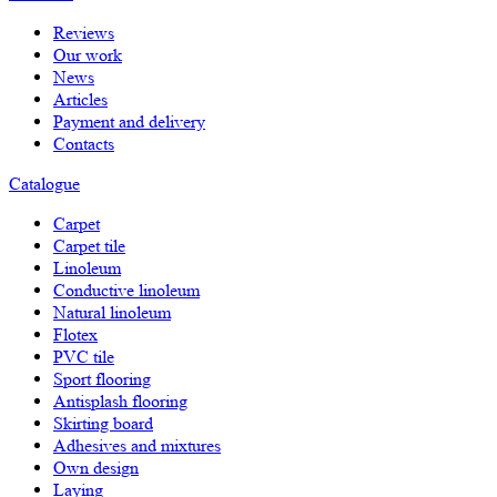
Reviews
Our work
News
Articles
Payment and delivery
Contacts
Catalogue
Carpet
Carpet tile
Linoleum
Сonductive linoleum
Natural linoleum
Flotex
PVC tile
Sport flooring
Antisplash flooring
Skirting board
Adhesives and mixtures
Own design
Laying