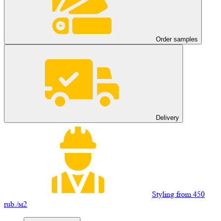
Order samples
Delivery
Styling from 450
rub./м2