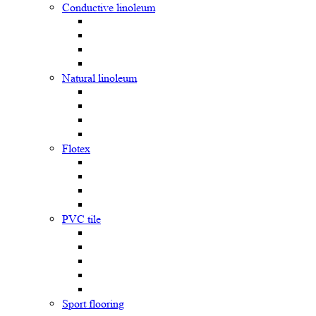
Сonductive linoleum
Natural linoleum
Flotex
PVC tile
Sport flooring