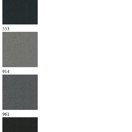
553
914
961