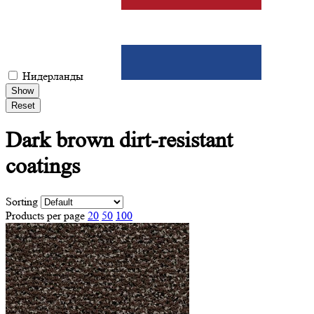
Нидерланды
Show
Reset
Dark brown
dirt-resistant
coatings
Sorting
Products per page
20
50
100