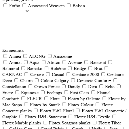
Forbo
Associated Weavers
Balsan
Коллекция
Alinéa
ALONG
Amazonie
Amiral
Aqua
Atrium
Avenue
Baccarat
Balmoral
Bamako
Bohème
Bridge
Brut
CARNAC
Carrare
Casual
Centaure 2000
Centaure
Deco
Charm
Colour Calgary
Concrete Confort+
Constellation
Crown Prince
Dandy
Diva
Echo
Encre
Equinoxe
Feelings
First Class
Flannel
Confort+
FLEUR
Flore
Flotex by Galeote
Flotex by
Mac Stopa
Flotex by Starck
Flotex Colour
Flotex
Concrete planks
Flotex H&L Floral
Flotex H&L Geometric /
Graphic
Flotex H&L Statement
Flotex H&L Textile
Flotex Marble planks
Flotex Seagrass planks
Flotex Tibor
Golden Gate
Grand Palais
Graph
Idylle
Inca