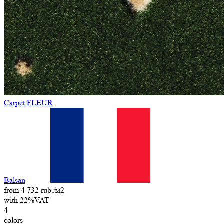
Carpet FLEUR
Balsan
from 4 732 rub./м2
with 22%VAT
4
colors