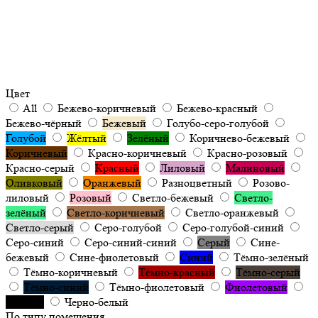
Цвет
All
Бежево-коричневый
Бежево-красный
Бежево-чёрный
Бежевый
Голубо-серо-голубой
Голубой
Жёлтый
Зелёный
Коричнево-бежевый
Коричневый
Красно-коричневый
Красно-розовый
Красно-серый
Красный
Лиловый
Малиновый
Оливковый
Оранжевый
Разноцветный
Розово-
лиловый
Розовый
Светло-бежевый
Светло-
зелёный
Светло-коричневый
Светло-оранжевый
Светло-серый
Серо-голубой
Серо-голубой-синий
Серо-синий
Серо-синий-синий
Серый
Сине-
бежевый
Сине-фиолетовый
Синий
Тёмно-зелёный
Тёмно-коричневый
Тёмно-красный
Тёмно-серый
Тёмно-синий
Тёмно-фиолетовый
Фиолетовый
Чёрный
Черно-белый
По типу помещения