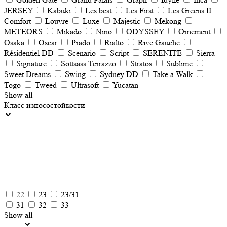
JERSEY
Kabuki
Les best
Les First
Les Greens II
Comfort
Louvre
Luxe
Majestic
Mekong
METEORS
Mikado
Nino
ODYSSEY
Ornement
Osaka
Oscar
Prado
Rialto
Rive Gauche
Résidentiel DD
Scenario
Script
SERENITE
Sierra
Signature
Sottsass Terrazzo
Stratos
Sublime
Sweet Dreams
Swing
Sydney DD
Take a Walk
Togo
Tweed
Ultrasoft
Yucatan
Show all
Класс износостойкости
22
23
23/31
31
32
33
Show all