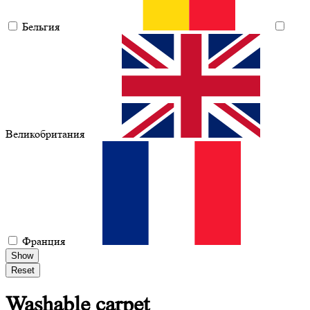
Бельгия
Великобритания
Франция
Show
Reset
Washable
carpet