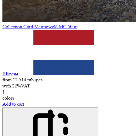
Collection Cord Marmoweld MC 50 m
Шнуры
from 12 514 rub./pcs.
with 22%VAT
1
colors
Add to cart