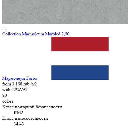
...
Collection Marmoleum Marbled 2,50
Мармолеум Forbo
from 3 158 rub./м2
with 22%VAT
90
colors
Класс пожарной безопасности
КМ2
Класс износостойкости
34/43