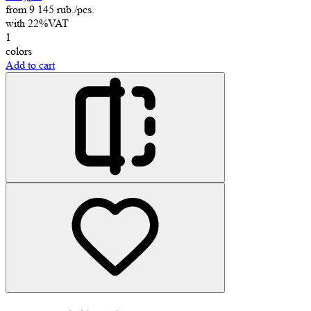
from 9 145 rub./pcs.
with 22%VAT
1
colors
Add to cart