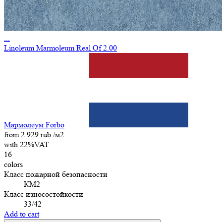
...
Linoleum Marmoleum Real Of 2.00
Мармолеум Forbo
from 2 929 rub./м2
with 22%VAT
16
colors
Класс пожарной безопасности
КМ2
Класс износостойкости
33/42
Add to cart