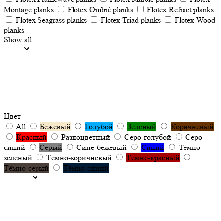
Montage planks
Flotex Ombré planks
Flotex Refract planks
Flotex Seagrass planks
Flotex Triad planks
Flotex Wood
planks
Show all
Цвет
All
Бежевый
Голубой
Зелёный
Коричневый
Красный
Разноцветный
Серо-голубой
Серо-
синий
Серый
Сине-бежевый
Синий
Тёмно-
зелёный
Тёмно-коричневый
Тёмно-красный
Тёмно-серый
Тёмно-синий