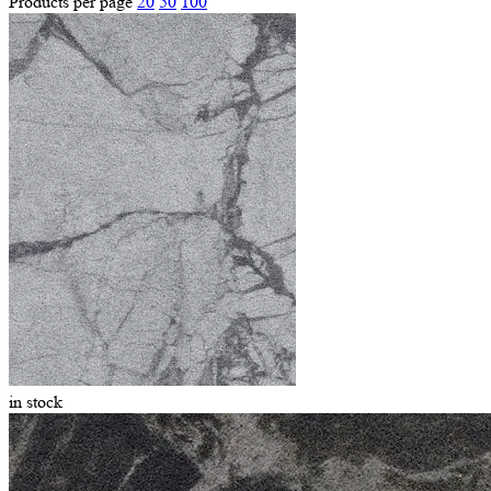
Products per page
20
50
100
in stock