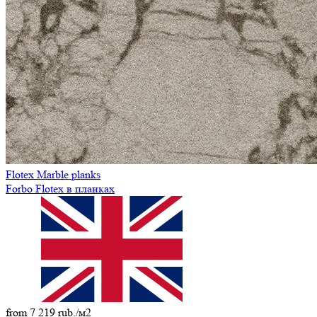
Flotex Marble planks
Forbo Flotex в планках
from 7 219 rub./м2