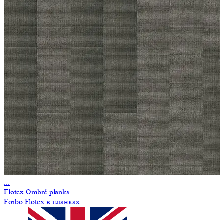
...
Flotex Ombré planks
Forbo Flotex в планках