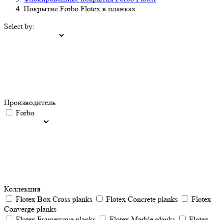
Покрытие Forbo Flotex в планках
Select by:
Производитель
Forbo
Коллекция
Flotex Box Cross planks
Flotex Concrete planks
Flotex
Converge planks
Flotex Framewave planks
Flotex Marble planks
Flotex