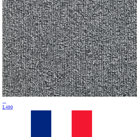
...
L480