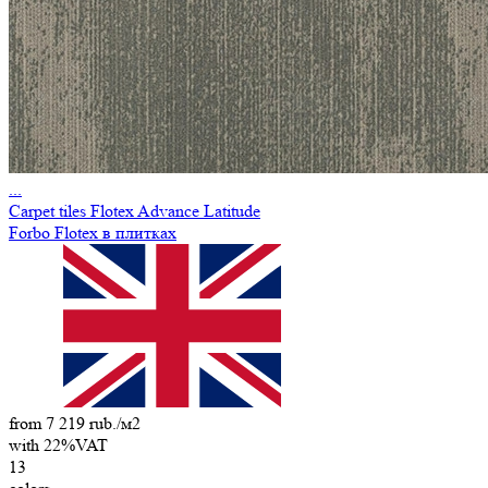
...
Carpet tiles Flotex Advance Latitude
Forbo Flotex в плитках
from 7 219 rub./м2
with 22%VAT
13