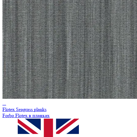
...
Flotex Seagrass planks
Forbo Flotex в планках