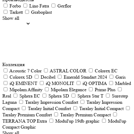
Forbo
Lino Fatra
Gerflor
Tarkett
Graboplast
Show all
Коллекция
Acoustic 7 Color
ASTRAL COLOR
Colorex EC
Colorex SD
Decibel
Emerald Standart 2024
Garis
iQ EMINENT
iQ MONOLIT
iQ OPTIMA
Marbled
Mipolam Affinity
Mipolam Elegance
Primo Plus
Real
Sphera EC
Sphera SD
Sphera Star T
Surestep
Laguna
Taralay Impression Comfort
Taralay Impression
Compact
Taralay Initial Comfort
Taralay Initial Compact
Taralay Premium Comfort
Taralay Premium Compact
TERRANA TOP Extra
Мodul'up 19db graphic
Мodul'up
Compact Graphic
Show all