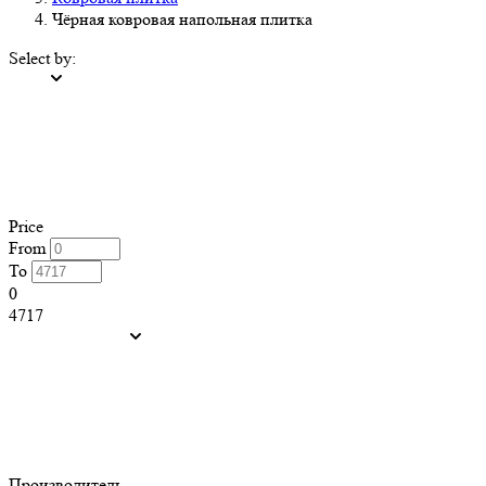
Чёрная ковровая напольная плитка
Select by:
Price
From
To
0
4717
Производитель