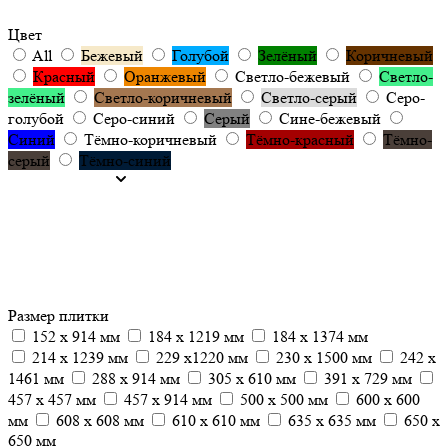
Цвет
All
Бежевый
Голубой
Зелёный
Коричневый
Красный
Оранжевый
Светло-бежевый
Светло-
зелёный
Светло-коричневый
Светло-серый
Серо-
голубой
Серо-синий
Серый
Сине-бежевый
Синий
Тёмно-коричневый
Тёмно-красный
Тёмно-
серый
Тёмно-синий
Размер плитки
152 x 914 мм
184 x 1219 мм
184 x 1374 мм
214 x 1239 мм
229 x1220 мм
230 x 1500 мм
242 x
1461 мм
288 x 914 мм
305 х 610 мм
391 x 729 мм
457 x 457 мм
457 х 914 мм
500 x 500 мм
600 x 600
мм
608 х 608 мм
610 x 610 мм
635 x 635 мм
650 х
650 мм