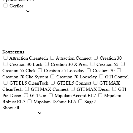
Gerflor
Коллекция
Attraction Cleantech
Attraction Connect
Creation 30
Creation 30 Lock
Creation 30 X'Press
Creation 55
Creation 55 Click
Creation 55 Looselay
Creation 70
Creation 70 Clic System
Creation 70 Looselay
GTI Control
GTI EL5 CleanTech
GTI EL5 Connect
GTI MAX
CleanTech
GTI MAX Connect
GTI MAX Decor
GTI
Pur Decor
GTI Uni
Mipolam Accord EL7
Mipolam
Robust EL7
Mipolam Technic EL5
Saga2
Show all