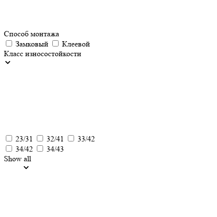
Способ монтажа
Замковый
Клеевой
Класс износостойкости
23/31
32/41
33/42
34/42
34/43
Show all