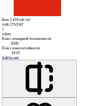
from 2 610 rub./м2
with 22%VAT
2
colors
Класс пожарной безопасности
КМ2
Класс износостойкости
34/42
Add to cart