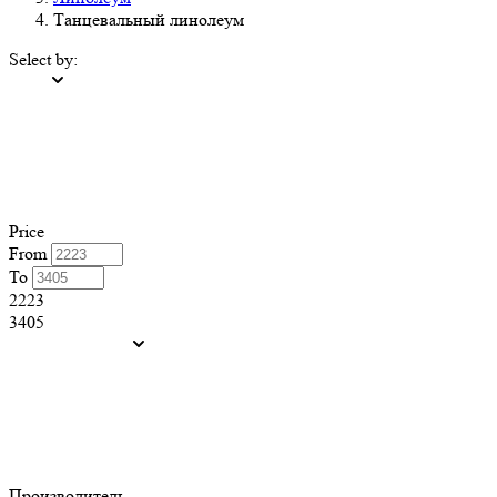
Танцевальный линолеум
Select by:
Price
From
To
2223
3405
Производитель