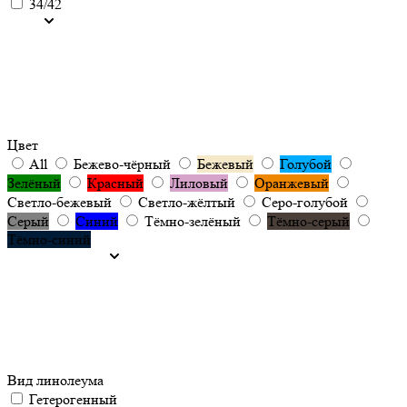
34/42
Цвет
All
Бежево-чёрный
Бежевый
Голубой
Зелёный
Красный
Лиловый
Оранжевый
Светло-бежевый
Светло-жёлтый
Серо-голубой
Серый
Синий
Тёмно-зелёный
Тёмно-серый
Тёмно-синий
Вид линолеума
Гетерогенный