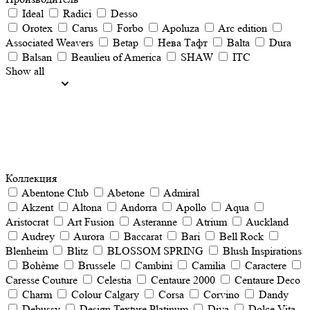
Ideal
Radici
Desso
Orotex
Carus
Forbo
Apoluza
Arc edition
Associated Weavers
Betap
Нева Тафт
Balta
Dura
Balsan
Beaulieu of America
SHAW
ITC
Show all
Коллекция
Abentone Club
Abetone
Admiral
Akzent
Altona
Andorra
Apollo
Aqua
Aristocrat
Art Fusion
Asteranne
Atrium
Auckland
Audrey
Aurora
Baccarat
Bari
Bell Rock
Blenheim
Blitz
BLOSSOM SPRING
Blush Inspirations
Bohème
Brussele
Cambini
Camilia
Caractere
Caresse Couture
Celestia
Centaure 2000
Centaure Deco
Charm
Colour Calgary
Corsa
Corvino
Dandy
Debussy
Design Texture Platinum
Diva
Dolce Vita