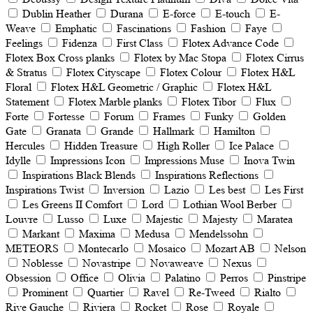
Dublin Heather
Durana
E-force
E-touch
E-
Weave
Emphatic
Fascinations
Fashion
Faye
Feelings
Fidenza
First Class
Flotex Advance Code
Flotex Box Cross planks
Flotex by Mac Stopa
Flotex Cirrus
& Stratus
Flotex Cityscape
Flotex Colour
Flotex H&L
Floral
Flotex H&L Geometric / Graphic
Flotex H&L
Statement
Flotex Marble planks
Flotex Tibor
Flux
Forte
Fortesse
Forum
Frames
Funky
Golden
Gate
Granata
Grande
Hallmark
Hamilton
Hercules
Hidden Treasure
High Roller
Ice Palace
Idylle
Impressions Icon
Impressions Muse
Inova Twin
Inspirations Black Blends
Inspirations Reflections
Inspirations Twist
Inversion
Lazio
Les best
Les First
Les Greens II Comfort
Lord
Lothian Wool Berber
Louvre
Lusso
Luxe
Majestic
Majesty
Maratea
Markant
Maxima
Medusa
Mendelssohn
METEORS
Montecarlo
Mosaico
Mozart AB
Nelson
Noblesse
Novastripe
Novaweave
Nеxus
Obsession
Office
Olivia
Palatino
Perros
Pinstripe
Prominent
Quartier
Ravel
Re-Tweed
Rialto
Rive Gauche
Riviera
Rocket
Rose
Royale