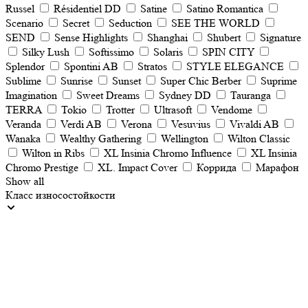
Russel
Résidentiel DD
Satine
Satino Romantica
Scenario
Secret
Seduction
SEE THE WORLD
SEND
Sense Highlights
Shanghai
Shubert
Signature
Silky Lush
Softissimo
Solaris
SPIN CITY
Splendor
Spontini AB
Stratos
STYLE ELEGANCE
Sublime
Sunrise
Sunset
Super Chic Berber
Suprime
Imagination
Sweet Dreams
Sydney DD
Tauranga
TERRA
Tokio
Trotter
Ultrasoft
Vendome
Veranda
Verdi AB
Verona
Vesuvius
Vivaldi AB
Wanaka
Wealthy Gathering
Wellington
Wilton Classic
Wilton in Ribs
XL Insinia Chromo Influence
XL Insinia
Chromo Prestige
XL. Impact Cover
Коррида
Марафон
Show all
Класс износостойкости