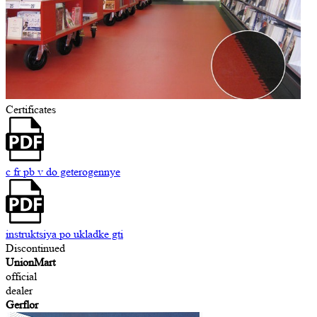
Certificates
c fr pb v do geterogennye
instruktsiya po ukladke gti
Discontinued
UnionMart
official
dealer
Gerflor