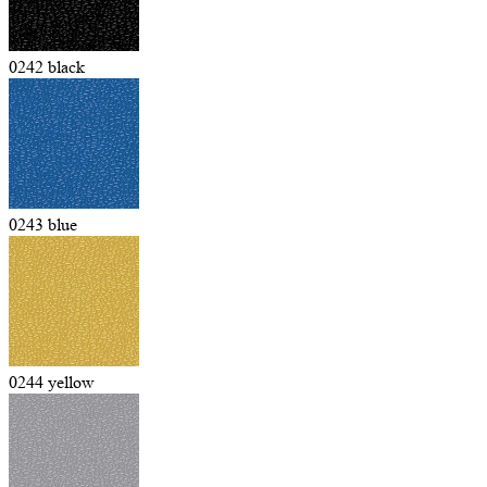
0242 black
0243 blue
0244 yellow