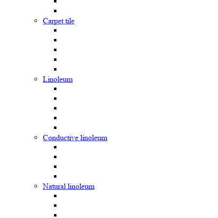
Carpet tile
Linoleum
Сonductive linoleum
Natural linoleum