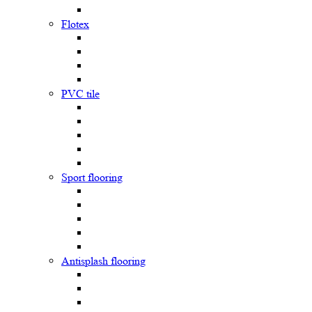
Flotex
PVC tile
Sport flooring
Antisplash flooring