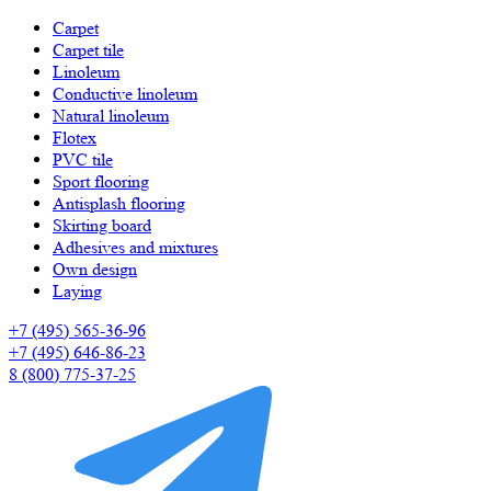
Carpet
Carpet tile
Linoleum
Сonductive linoleum
Natural linoleum
Flotex
PVC tile
Sport flooring
Antisplash flooring
Skirting board
Adhesives and mixtures
Own design
Laying
+7 (495) 565-36-96
+7 (495) 646-86-23
8 (800) 775-37-25