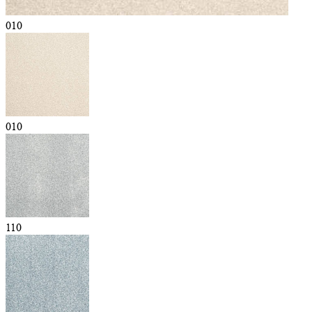
010
010
110