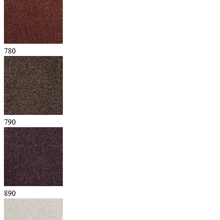
780
790
890