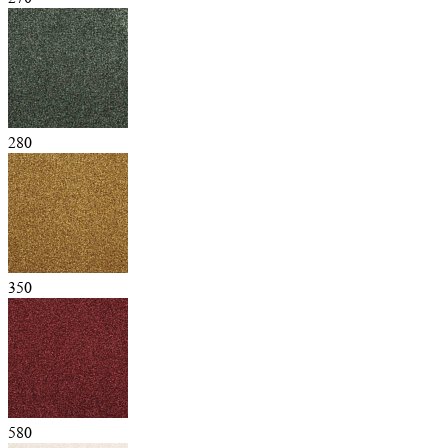
280
350
580