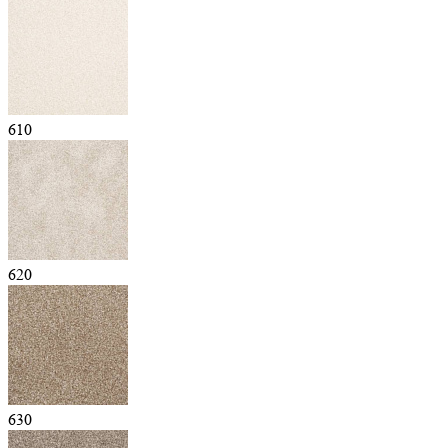
610
620
630