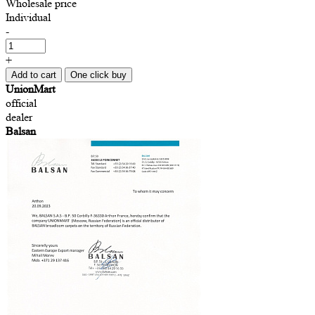
Wholesale price
Individual
-
+
Add to cart
One click buy
UnionMart
official
dealer
Balsan