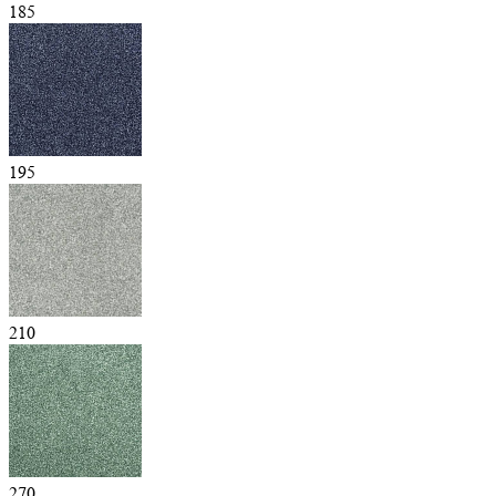
185
195
210
270