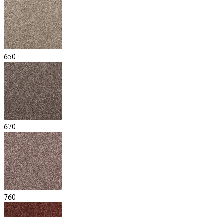
650
670
760