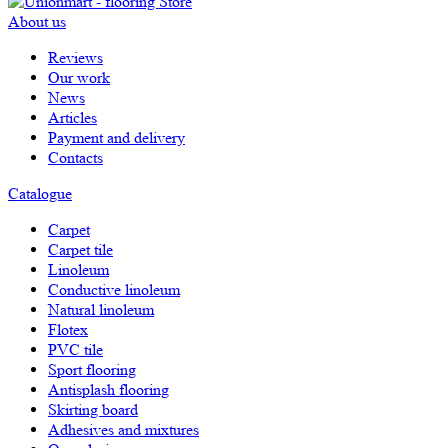
About us
Reviews
Our work
News
Articles
Payment and delivery
Contacts
Catalogue
Carpet
Carpet tile
Linoleum
Сonductive linoleum
Natural linoleum
Flotex
PVC tile
Sport flooring
Antisplash flooring
Skirting board
Adhesives and mixtures