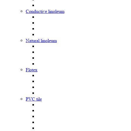
Сonductive linoleum
Natural linoleum
Flotex
PVC tile