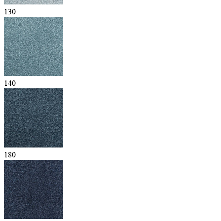
130
140
180