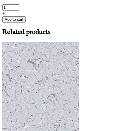
-
+
Add to cart
Related
products