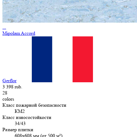
...
Mipolam Accord
Gerflor
3 398 rub.
28
colors
Класс пожарной безопасности
КМ2
Класс износостойкости
34/43
Размер плитки
608х608 мм (от 500 м²)