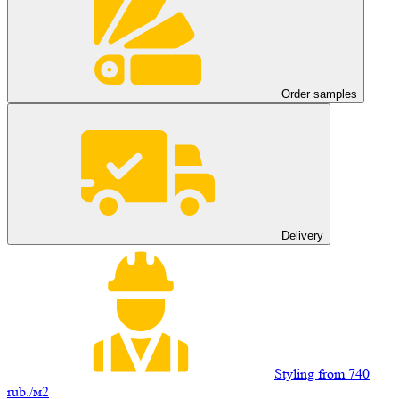
Order samples
Delivery
Styling from 740
rub./м2