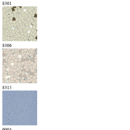
8301
8306
8315
9004