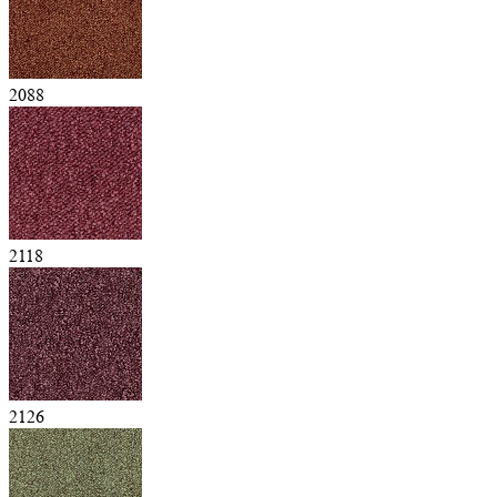
2088
2118
2126