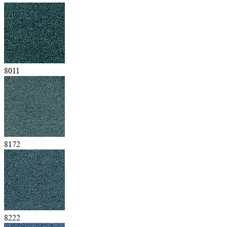
8011
8172
8222