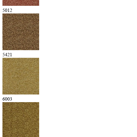
5012
5421
6003