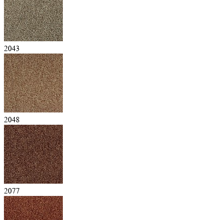
2043
2048
2077