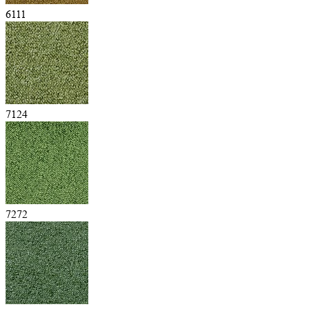
6111
7124
7272