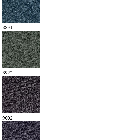
8831
8922
9002