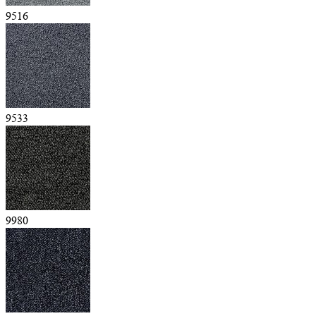
9516
9533
9980