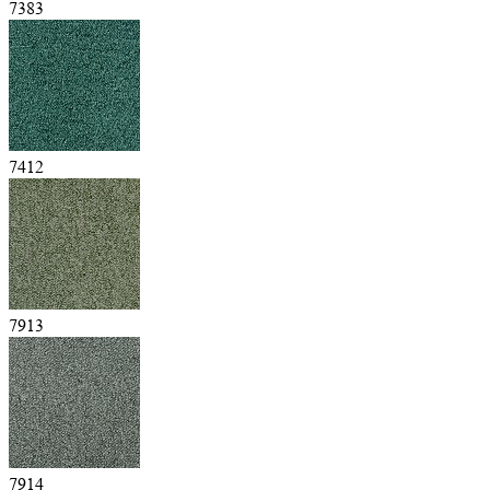
7383
7412
7913
7914