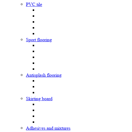
PVC tile
Sport flooring
Antisplash flooring
Skirting board
Adhesives and mixtures