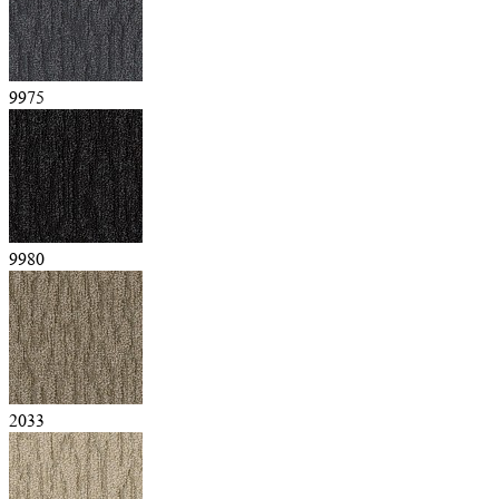
9975
9980
2033