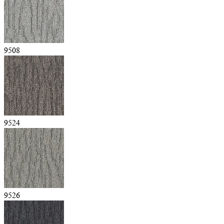
9508
9524
9526