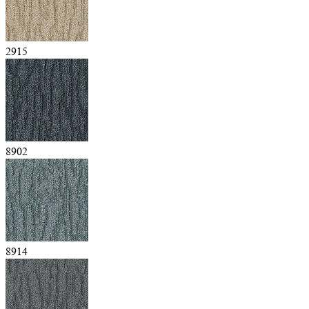
2915
8902
8914