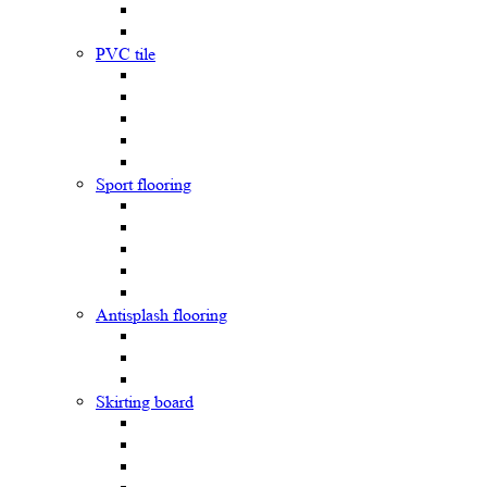
PVC tile
Sport flooring
Antisplash flooring
Skirting board