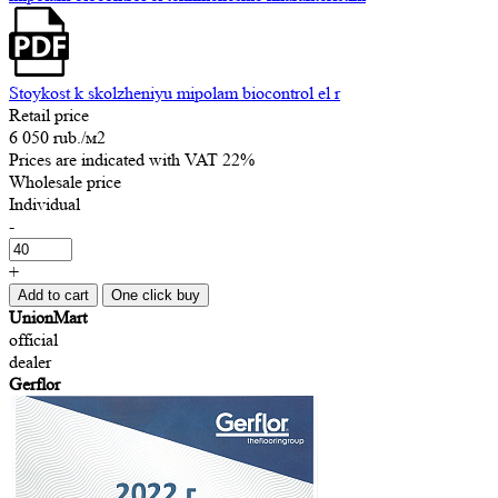
Stoykost k skolzheniyu mipolam biocontrol el r
Retail price
6 050 rub.
/м2
Prices are indicated with VAT 22%
Wholesale price
Individual
-
+
Add to cart
One click buy
UnionMart
official
dealer
Gerflor