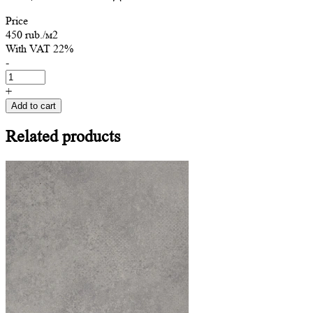
Price
450 rub./м2
With VAT 22%
-
+
Add to cart
Related
products