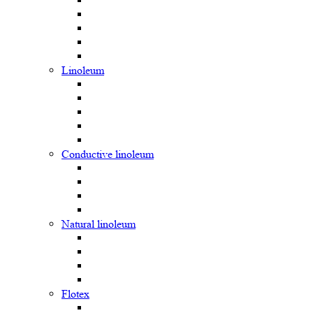
Linoleum
Сonductive linoleum
Natural linoleum
Flotex