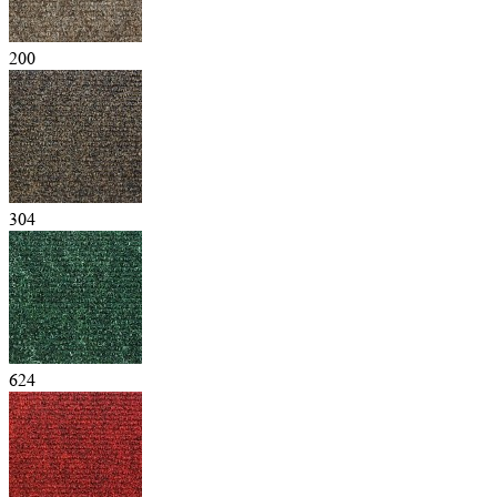
200
304
624