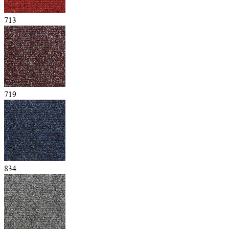
713
719
834