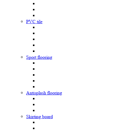
PVC tile
Sport flooring
Antisplash flooring
Skirting board