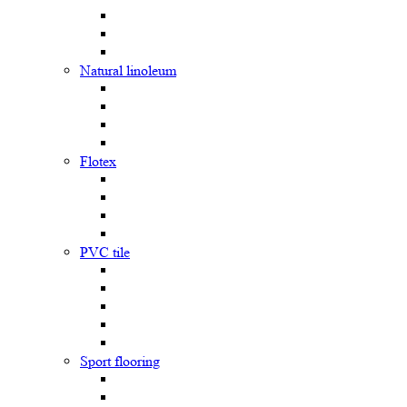
Natural linoleum
Flotex
PVC tile
Sport flooring