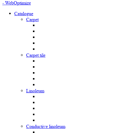
- WebOptimize
Catalogue
Carpet
Carpet tile
Linoleum
Сonductive linoleum