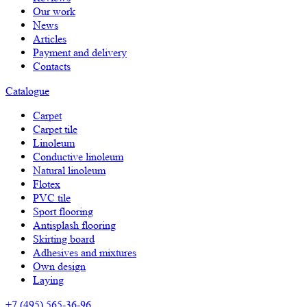
Our work
News
Articles
Payment and delivery
Contacts
Catalogue
Carpet
Carpet tile
Linoleum
Сonductive linoleum
Natural linoleum
Flotex
PVC tile
Sport flooring
Antisplash flooring
Skirting board
Adhesives and mixtures
Own design
Laying
+7 (495) 565-36-96