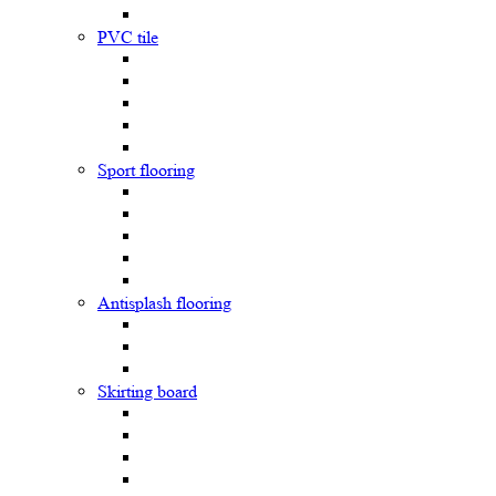
PVC tile
Sport flooring
Antisplash flooring
Skirting board