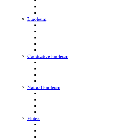
Linoleum
Сonductive linoleum
Natural linoleum
Flotex