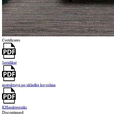
Certificates
Sertifikat
instruktsiya po ukladke kovrolina
KHarakteristiki
Discontinued