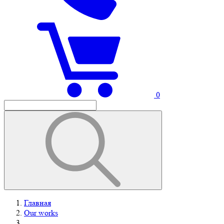
0
Главная
Our works