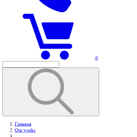
0
Главная
Our works