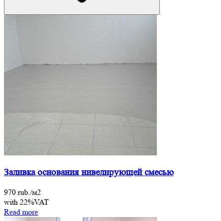
Заливка основания нивелирующей смесью
970 rub./м2
with 22%VAT
Read more