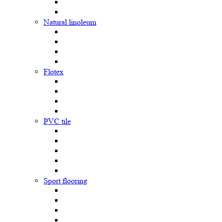
Natural linoleum
Flotex
PVC tile
Sport flooring