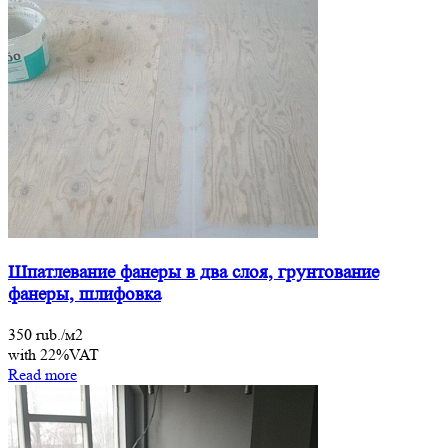
Шпатлевание фанеры в два слоя, грунтование
фанеры, шлифовка
350 rub./м2
with 22%VAT
Read more