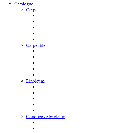
Catalogue
Carpet
Carpet tile
Linoleum
Сonductive linoleum