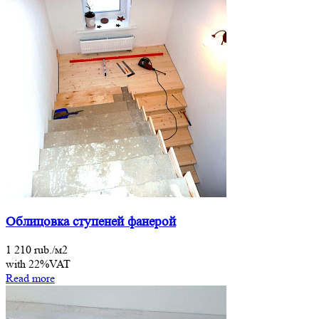
Облицовка ступеней фанерой
1 210 rub./м2
with 22%VAT
Read more