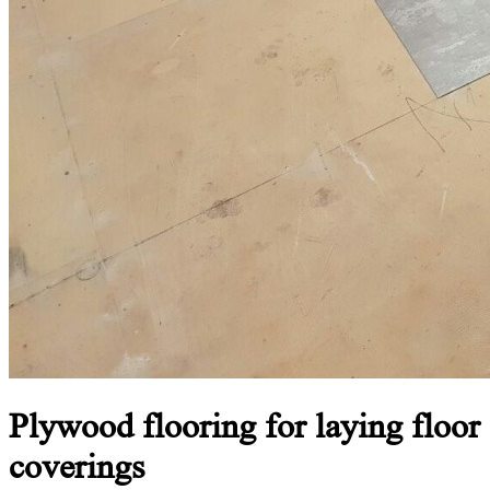
Plywood flooring for
laying floor
coverings