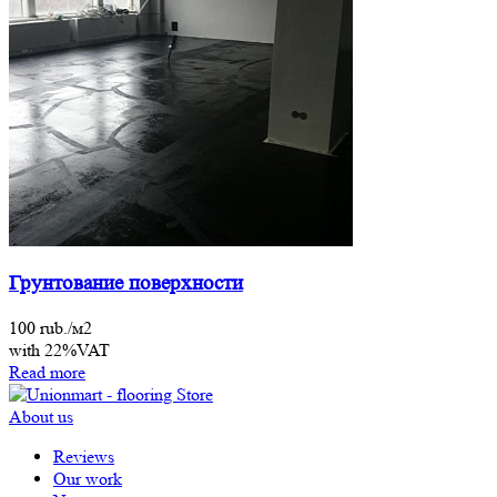
Грунтование поверхности
100 rub./м2
with 22%VAT
Read more
About us
Reviews
Our work