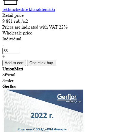
tekhnicheskie kharakteristiki
Retail price
9 881 rub.
/м2
Prices are indicated with VAT 22%
Wholesale price
Individual
-
+
Add to cart
One click buy
UnionMart
official
dealer
Gerflor