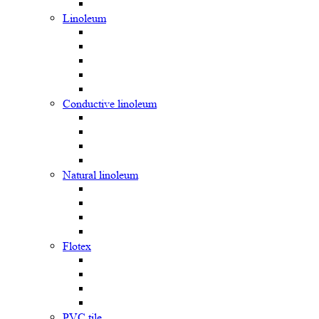
Linoleum
Сonductive linoleum
Natural linoleum
Flotex
PVC tile