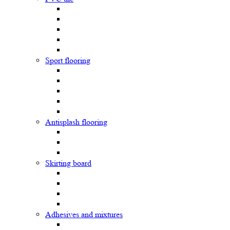
Sport flooring
Antisplash flooring
Skirting board
Adhesives and mixtures