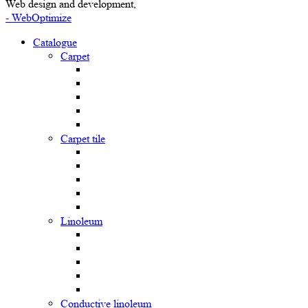
Web design and development,
- WebOptimize
Catalogue
Carpet
Carpet tile
Linoleum
Сonductive linoleum