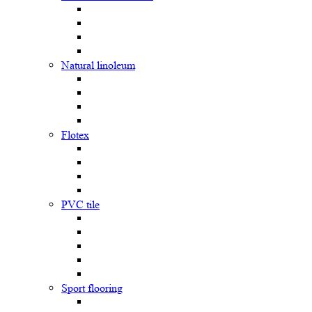
Natural linoleum
Flotex
PVC tile
Sport flooring