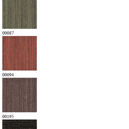
00087
00094
00195