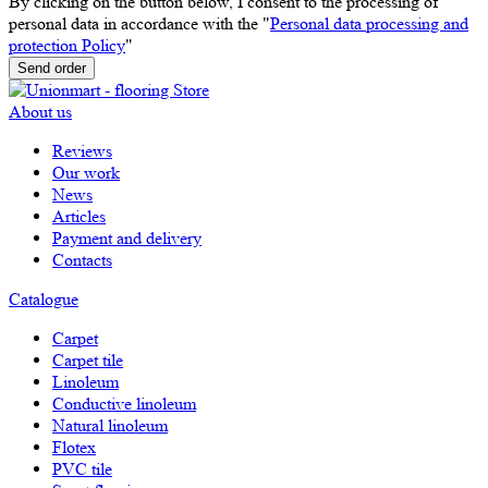
By clicking on the button below, I consent to the processing of
personal data in accordance with the "
Personal data processing and
protection Policy
"
Send order
About us
Reviews
Our work
News
Articles
Payment and delivery
Contacts
Catalogue
Carpet
Carpet tile
Linoleum
Сonductive linoleum
Natural linoleum
Flotex
PVC tile