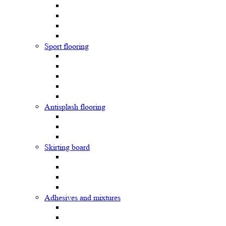
Sport flooring
Antisplash flooring
Skirting board
Adhesives and mixtures