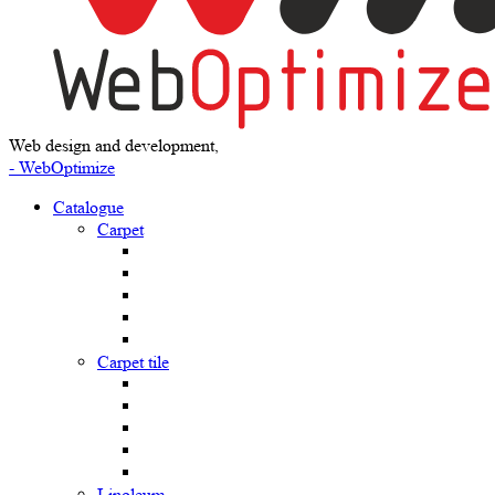
Web design and development,
- WebOptimize
Catalogue
Carpet
Carpet tile
Linoleum