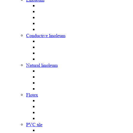
Сonductive linoleum
Natural linoleum
Flotex
PVC tile