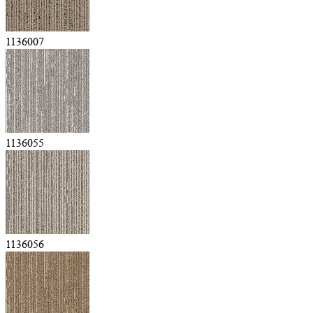
1136007
1136055
1136056