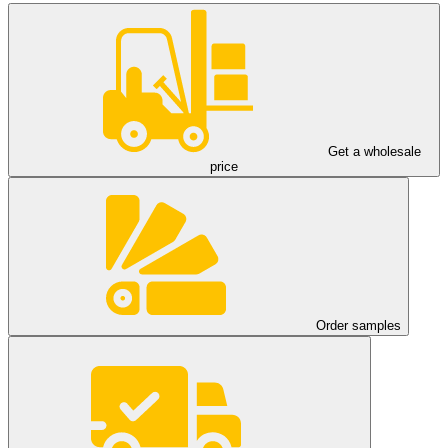
Get a wholesale
price
Order samples