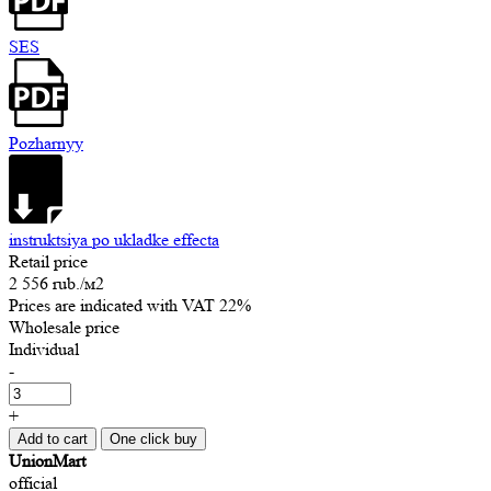
SES
Pozharnyy
instruktsiya po ukladke effecta
Retail price
2 556 rub.
/м2
Prices are indicated with VAT 22%
Wholesale price
Individual
-
+
Add to cart
One click buy
UnionMart
official