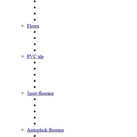
Flotex
PVC tile
Sport flooring
Antisplash flooring