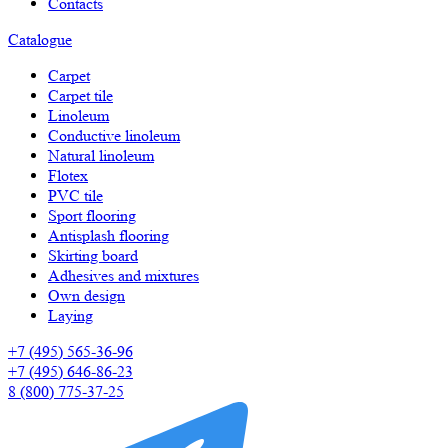
Contacts
Catalogue
Carpet
Carpet tile
Linoleum
Сonductive linoleum
Natural linoleum
Flotex
PVC tile
Sport flooring
Antisplash flooring
Skirting board
Adhesives and mixtures
Own design
Laying
+7 (495) 565-36-96
+7 (495) 646-86-23
8 (800) 775-37-25