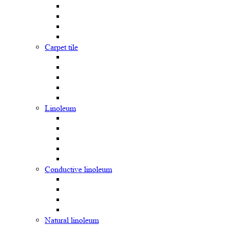
Carpet tile
Linoleum
Сonductive linoleum
Natural linoleum