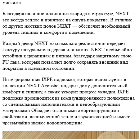
монтажа.
Благодаря наличию поливинилхлорида в структуре, NEXT —
это всегда теплое и приятное на ощупь покрытие. В отличие
от других жёстких полов NEXT — обеспечит необходимый
уровень тишины и комфорта в помещении.
Каждый декор NEXT максимально реалистично передает
фактуру натурального дерева или камня. NEXT необычайно
устойчив к царапинам и пятнам, благодаря защитному слою
PU лака, который позволяет долго сохранять внешний вид
покрытия в идеальном состоянии.
Интегрированная IXPE подложка, которая используется в
коллекции NEXT Acoustic, подарит дому дополнительный
комфорт и тишину, а также ускорит процесс укладки. IXPE
подложка производится из компаундированного полиэтилена
со специальными наполнителями и пенообразующими
материалами.Обладает отличными амортизирующими
свойствами, великолепной тепло и звукоизоляцией и имеет
чрезвычайно низкое водопоглощение.