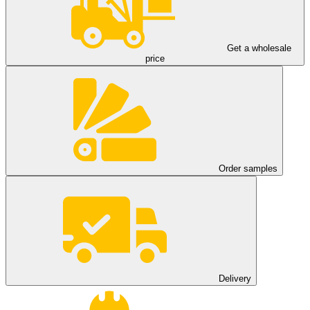
Get a wholesale
price
Order samples
Delivery