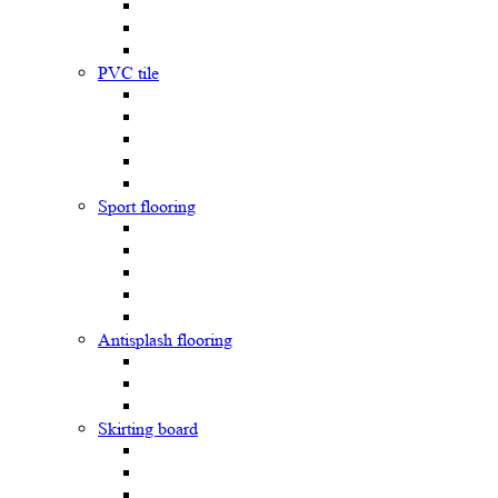
PVC tile
Sport flooring
Antisplash flooring
Skirting board