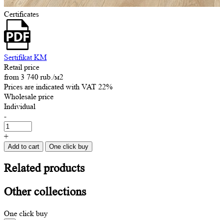
Certificates
Sertifikat KM
Retail price
from
3 740 rub.
/м2
Prices are indicated with VAT 22%
Wholesale price
Individual
-
+
Add to cart
One click buy
Related
products
Other
collections
One click buy