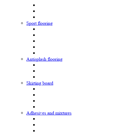
Sport flooring
Antisplash flooring
Skirting board
Adhesives and mixtures