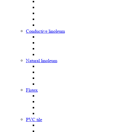
Сonductive linoleum
Natural linoleum
Flotex
PVC tile