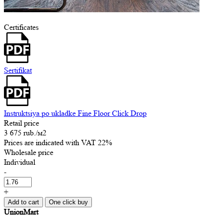
Certificates
Sertifikat
Instruktsiya po ukladke Fine Floor Click Drop
Retail price
3 675 rub.
/м2
Prices are indicated with VAT 22%
Wholesale price
Individual
-
+
Add to cart
One click buy
UnionMart