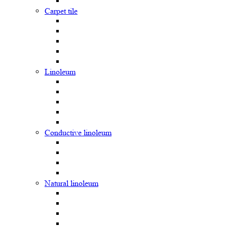
Carpet tile
Linoleum
Сonductive linoleum
Natural linoleum