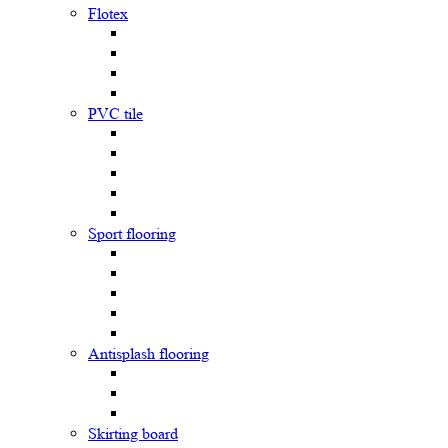
Flotex
PVC tile
Sport flooring
Antisplash flooring
Skirting board