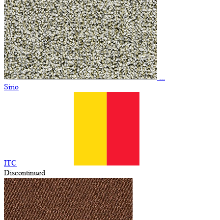
...
Sirio
ITC
Discontinued