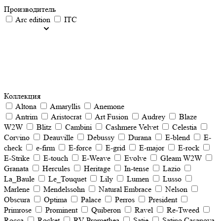
Производитель
Arc edition
ITC
Коллекция
Altona
Amaryllis
Anemone
Antrim
Aristocrat
Art Fusion
Audrey
Blaze
W2W
Blitz
Cambini
Cashmere Velvet
Celestia
Corvino
Deauville
Debussy
Durana
E-blend
E-
check
e-firm
E-force
E-grid
E-major
E-rock
E-Strike
E-touch
E-Weave
Evolve
Gleam W2W
Granata
Hercules
Heritage
In-tense
Lazio
La_Baule
Le_Touquet
Lily
Lumen
Lusso
Marlene
Mendelssohn
Natural Embrace
Nelson
Obscura
Optima
Palace
Perros
President
Primrose
Prominent
Quiberon
Ravel
Re-Tweed
Rocca
Rocket
RV Promethea
Satie
Satino Casanova