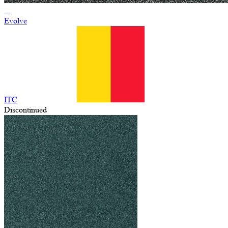
...
Evolve
ITC
Discontinued