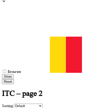
Бельгия
Show
Reset
ITC
– page 2
Sorting