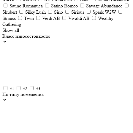
Satino Romantica
Satino Romeo
Savage Abundance
Shubert
Silky Lush
Sirio
Sirious
Spark W2W
Strauss
Twin
Verdi AB
Vivaldi AB
Wealthy
Gathering
Show all
Класс износостойкости
31
32
33
По типу помещения