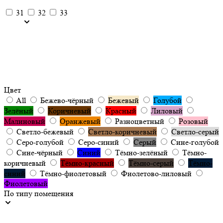
31
32
33
Цвет
All
Бежево-чёрный
Бежевый
Голубой
Зелёный
Коричневый
Красный
Лиловый
Малиновый
Оранжевый
Разноцветный
Розовый
Светло-бежевый
Светло-коричневый
Светло-серый
Серо-голубой
Серо-синий
Серый
Сине-голубой
Сине-чёрный
Синий
Тёмно-зелёный
Тёмно-
коричневый
Тёмно-красный
Тёмно-серый
Тёмно-
синий
Тёмно-фиолетовый
Фиолетово-лиловый
Фиолетовый
По типу помещения