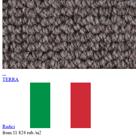
...
TERRA
Radici
from 11 824 rub./м2