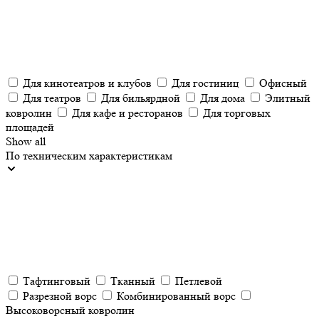
Для кинотеатров и клубов
Для гостиниц
Офисный
Для театров
Для бильярдной
Для дома
Элитный
ковролин
Для кафе и ресторанов
Для торговых
площадей
Show all
По техническим характеристикам
Тафтинговый
Тканный
Петлевой
Разрезной ворс
Комбинированный ворс
Высоковорсный ковролин