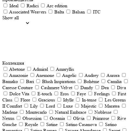
Ideal
Radici
Arc edition
Associated Weavers
Balta
Balsan
ITC
Show all
Коллекция
Abetone
Admiral
Amaryllis
Amazonie
Anemone
Angelic
Audrey
Aurora
Bamako
Bari
Blush Inspirations
Bohème
Camilia
Caresse Couture
Cashmere Velvet
Dandy
Dea
Diva
Dolce Vita
E-touch
Eros
Faye
Feelings
First
Class
Flore
Gracious
Idylle
In-tense
Les Greens
II Comfort
Lily
Lord
Luxe
Majestic
Maratea
Marlene
Montecarlo
Natural Embrace
Noblesse
Nеxus
Obsession
Oceania
Olivia
Primrose
Rive
Gauche
Royale
Satine
Satino Casanova
Satino
Romantica
Satino Romeo
Savage Abundance
Secret