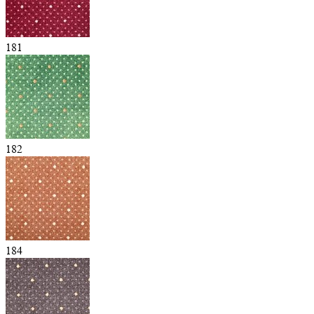
181
182
184