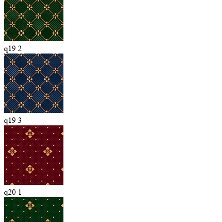
q19 2
q19 3
q20 1