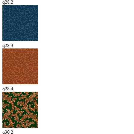
q28 2
q28 3
q28 4
q30 2