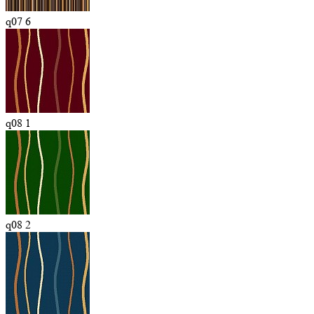
q07 6
q08 1
q08 2