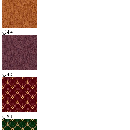
q14 4
q14 5
q19 1