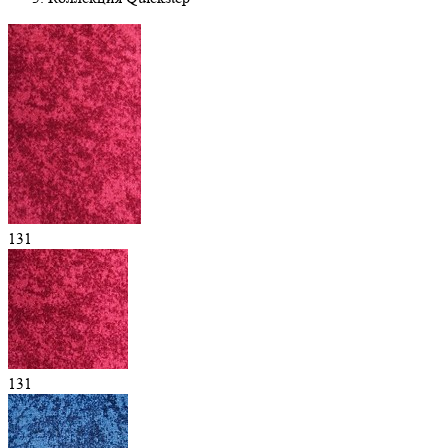
131
131