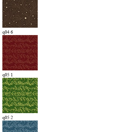
q04 6
q05 1
q05 2