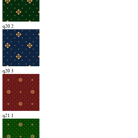
q20 2
q20 3
q21 1