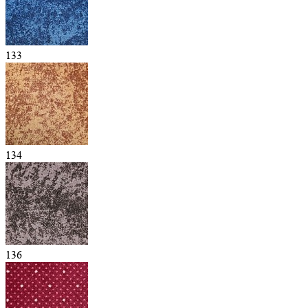
133
134
136