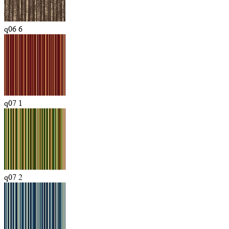
q06 6
q07 1
q07 2