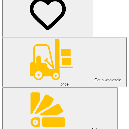
Get a wholesale
price