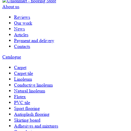
About us
Reviews
Our work
News
Articles
Payment and delivery
Contacts
Catalogue
Carpet
Carpet tile
Linoleum
Сonductive linoleum
Natural linoleum
Flotex
PVC tile
Sport flooring
Antisplash flooring
Skirting board
Adhesives and mixtures