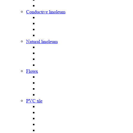
Сonductive linoleum
Natural linoleum
Flotex
PVC tile