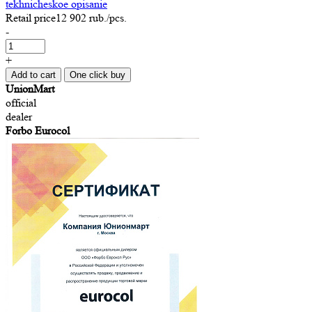
tekhnicheskoe opisanie
Retail price
12 902 rub.
/pcs.
-
+
Add to cart
One click buy
UnionMart
official
dealer
Forbo Eurocol