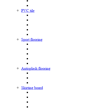
PVC tile
Sport flooring
Antisplash flooring
Skirting board