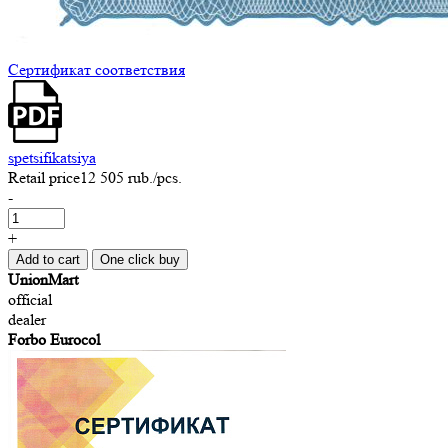
Сертификат соответствия
spetsifikatsiya
Retail price
12 505 rub.
/pcs.
-
+
Add to cart
One click buy
UnionMart
official
dealer
Forbo Eurocol