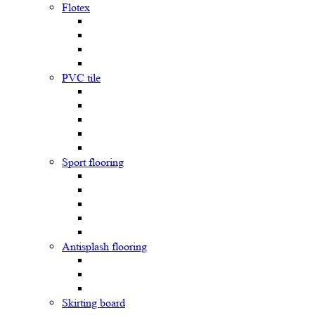
Flotex
PVC tile
Sport flooring
Antisplash flooring
Skirting board