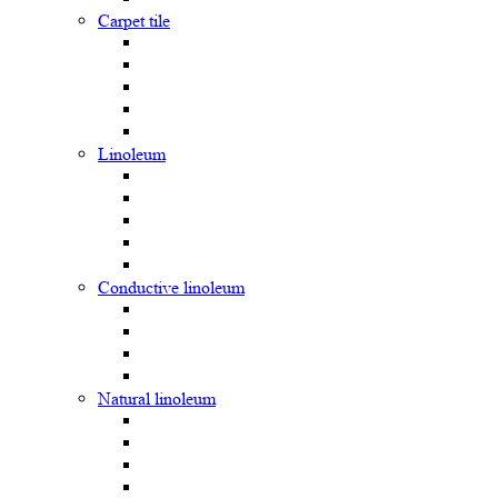
Carpet tile
Linoleum
Сonductive linoleum
Natural linoleum