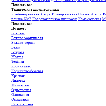
Показать все
Технические характеристики
Комбинированный ворс
Иглопробивная
Петлевой ворс
Р
плитка КМ3
Ковровая плитка плашками
Коммерческая
М
Показать все
По цвету
Бежевая
Бежево-коричневая
Бежево-чёрная
Белая
Голубая
Жёлтая
Зелёная
Коричневая
Коричнево-бежевая
Красная
Лиловая
Малиновая
Однотонная
Оливковая
Оранжевая
Разноцветная