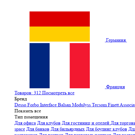
Германия
Франция
Товаров: 312
Посмотреть все
Бренд
Desso
Forbo
Interface
Balsan
Modulyss
Tecsom
Finett
Associa
Показать все
Тип помещения
Для офиса
Для клубов
Для гостиниц и отелей
Для торгов
space
Для банков
Для бильярдных
Для боулинг клубов
Дл
ресторанов
Для театров
Для торговых центров
Для хосте