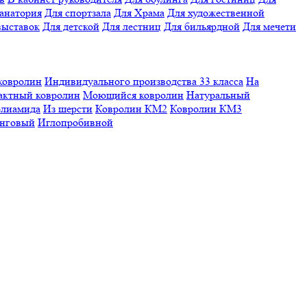
санатория
Для спортзала
Для Храма
Для художественной
выставок
Для детской
Для лестниц
Для бильярдной
Для мечети
ковролин
Индивидуального производства
33 класса
На
актный ковролин
Моющийся ковролин
Натуральный
олиамида
Из шерсти
Ковролин КМ2
Ковролин КМ3
нговый
Иглопробивной