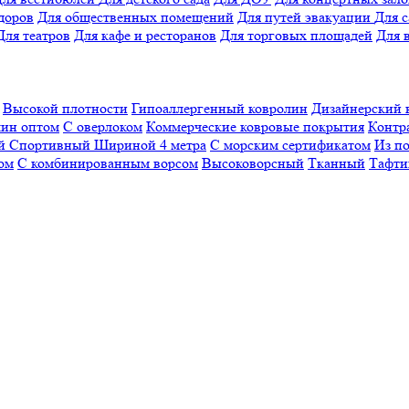
доров
Для общественных помещений
Для путей эвакуации
Для 
Для театров
Для кафе и ресторанов
Для торговых площадей
Для 
Высокой плотности
Гипоаллергенный ковролин
Дизайнерский 
ин оптом
С оверлоком
Коммерческие ковровые покрытия
Контр
ый
Спортивный
Шириной 4 метра
С морским сертификатом
Из п
ом
С комбинированным ворсом
Высоковорсный
Тканный
Тафти