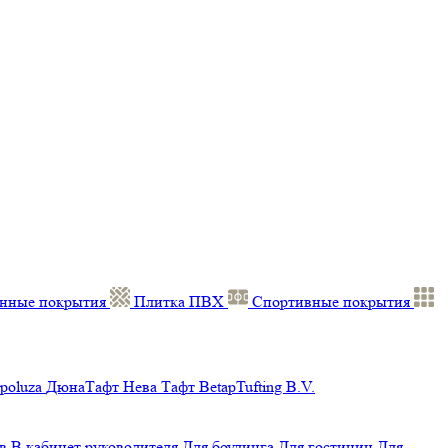
нные покрытия
Плитка ПВХ
Спортивные покрытия
poluza
ДюнаТафт
Нева Тафт
BetapTufting B.V.
в
В кабинет руководителя
Для боулинга
Для гостиниц
Для