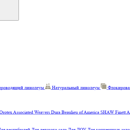
проводящий линолеум
Натуральный линолеум
Флокирова
Orotex
Associated Weavers
Dura
Beaulieu of America
SHAW
Finett
A
Для вестибюлей
Для детского сада
Для ДОУ
Для концертных зало