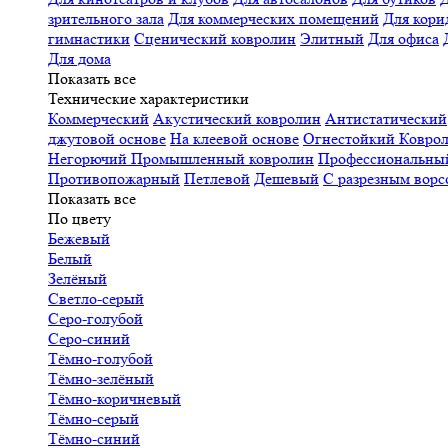
зрительного зала
Для коммерческих помещений
Для кори
гимнастики
Сценический ковролин
Элитный
Для офиса
Для дома
Показать все
Технические характеристики
Коммерческий
Акустический ковролин
Антистатический
джутовой основе
На клеевой основе
Огнестойкий
Коврол
Негорючий
Промышленный ковролин
Профессиональн
Противопожарный
Петлевой
Дешевый
С разрезным ворс
Показать все
По цвету
Бежевый
Белый
Зелёный
Светло-серый
Серо-голубой
Серо-синий
Тёмно-голубой
Тёмно-зелёный
Тёмно-коричневый
Тёмно-серый
Тёмно-синий