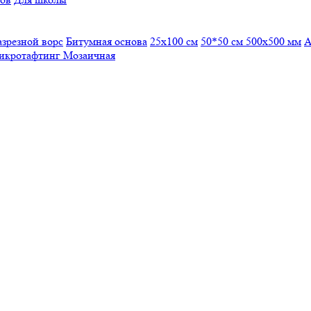
азрезной ворс
Битумная основа
25x100 см
50*50 см
500х500 мм
А
икротафтинг
Мозаичная