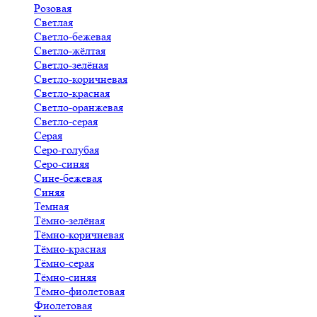
Розовая
Светлая
Светло-бежевая
Светло-жёлтая
Светло-зелёная
Светло-коричневая
Светло-красная
Светло-оранжевая
Светло-серая
Серая
Серо-голубая
Серо-синяя
Сине-бежевая
Синяя
Темная
Тёмно-зелёная
Тёмно-коричневая
Тёмно-красная
Тёмно-серая
Тёмно-синяя
Тёмно-фиолетовая
Фиолетовая