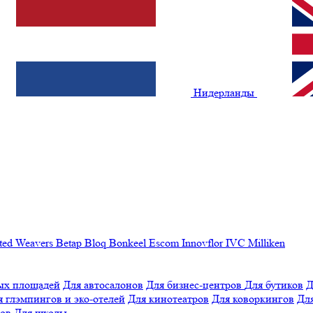
Нидерланды
ted Weavers
Betap
Bloq
Bonkeel
Escom
Innovflor
IVC
Milliken
ых площадей
Для автосалонов
Для бизнес-центров
Для бутиков
Д
я глэмпингов и эко-отелей
Для кинотеатров
Для коворкингов
Для
лов
Для школы