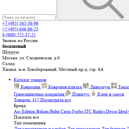
+7 (495) 565-36-96
+7 (495) 646-86-23
8 (800) 775-37-25
Звонок по России
бесплатный
Шоурум:
Москва, ул. Сходненская, д.6
Склад:
Химки, м-н Левобережный, Местный пр-д, стр. 6А
Каталог товаров
Ковролин
Ковровая плитка
Линолеум
Токо
Грязезащитные покрытия
Плинтус
Клеи и смеси
Товаров: 417
Посмотреть все
Бренд
Arc Edition
Balsan
Balta
Carus
Forbo
ITC
Radici
Desso
Ideal
Показать все
Тип помещения
Для кинотеатров и клубов
Для автосалонов
Для бутиков